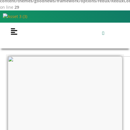
content/themes/goodnews/framework/options/redux/ReduxCore/
on line
29