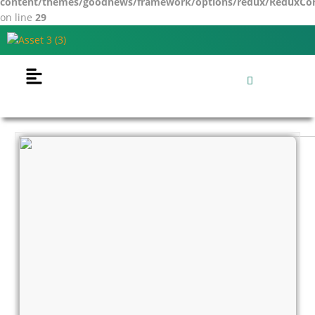
content/themes/goodnews/framework/options/redux/ReduxCore/
on line
29